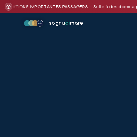
FORMATIONS IMPORTANTES PASSAGERS — Suite à des dommages subi
sognu
di
mare