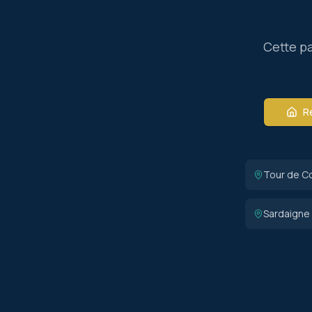
Cette pa
Re
Tour de C
Sardaigne