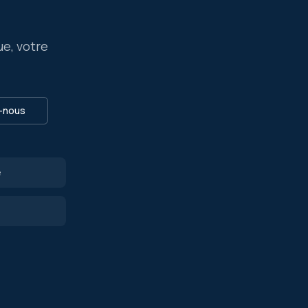
ue, votre
-nous
e