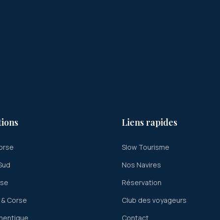
tions
Liens rapides
orse
Slow Tourisme
Sud
Nos Navires
rse
Réservation
 & Corse
Club des voyageurs
hentique
Contact