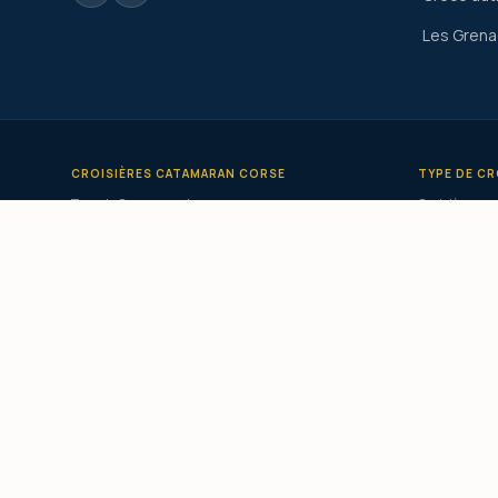
Les Grena
CROISIÈRES CATAMARAN CORSE
TYPE DE CR
Tour de Corse en catamaran
Croisière en 
Croisière catamaran Corse du Sud
Privatisatio
Croisière catamaran Ouest Corse
Catamaran c
Croisière catamaran Sardaigne
Catamaran l
Croisière catamaran Grèce
Croisière pe
Croisière catamaran Cyclades
Croisière to
Croisière catamaran Grenadines
Croisière éc