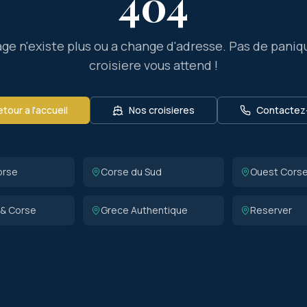
404
ge n'existe plus ou a change d'adresse. Pas de paniq
croisiere vous attend !
tour a l'accueil
Nos croisieres
Contactez
orse
Corse du Sud
Ouest Cors
 & Corse
Grece Authentique
Reserver