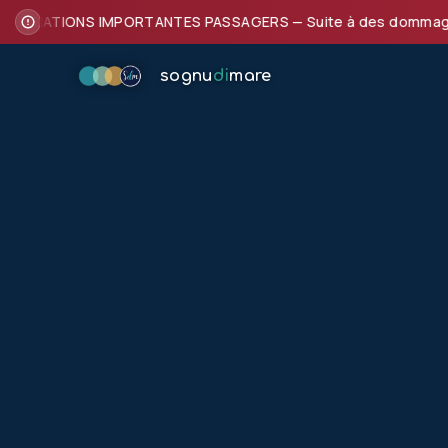
FORMATIONS IMPORTANTES PASSAGERS — Suite à des dommages subi
sognu
di
mare