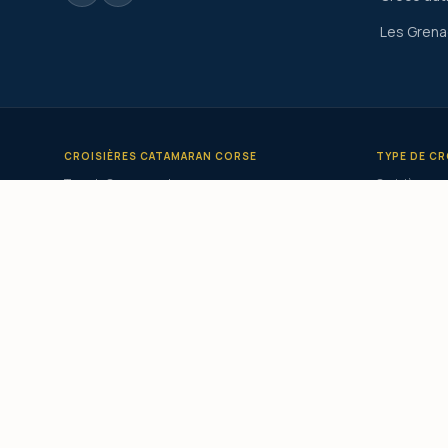
Les Grena
CROISIÈRES CATAMARAN CORSE
TYPE DE CR
Tour de Corse en catamaran
Croisière en 
Croisière catamaran Corse du Sud
Privatisatio
Croisière catamaran Ouest Corse
Catamaran c
Croisière catamaran Sardaigne
Catamaran l
Croisière catamaran Grèce
Croisière pe
Croisière catamaran Cyclades
Croisière to
Croisière catamaran Grenadines
Croisière éc