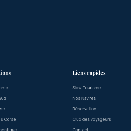
tions
Liens rapides
orse
Slow Tourisme
Sud
Nos Navires
rse
Réservation
 & Corse
Club des voyageurs
hentique
Contact