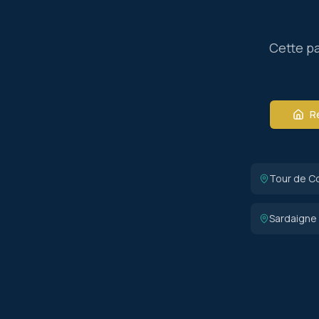
Cette pa
Re
Tour de C
Sardaigne