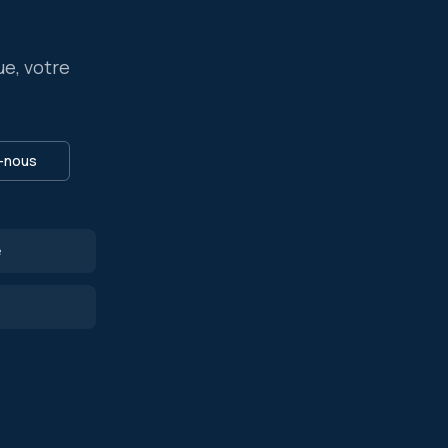
ue, votre
-nous
e