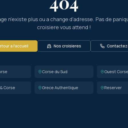
404
ge n'existe plus ou a change d'adresse. Pas de paniq
croisiere vous attend !
tour a l'accueil
Nos croisieres
Contactez
orse
Corse du Sud
Ouest Cors
 & Corse
Grece Authentique
Reserver