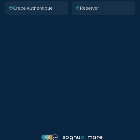
Grece Authentique
Reserver
sognu
di
mare