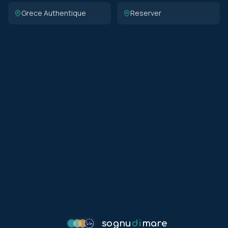
Grece Authentique
Reserver
sognu
di
mare