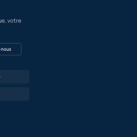
ue, votre
-nous
e