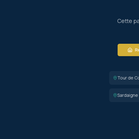
Cette pa
Re
Tour de C
Sardaigne