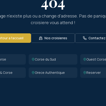
404
ge n'existe plus ou a change d'adresse. Pas de paniq
croisiere vous attend !
tour a l'accueil
Nos croisieres
Contactez
orse
Corse du Sud
Ouest Cors
 & Corse
Grece Authentique
Reserver