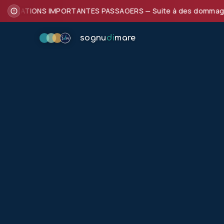
FORMATIONS IMPORTANTES PASSAGERS — Suite à des dommages subi
sognu
di
mare