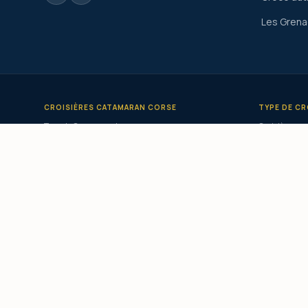
Les Grena
CROISIÈRES CATAMARAN CORSE
TYPE DE CR
Tour de Corse en catamaran
Croisière en 
Croisière catamaran Corse du Sud
Privatisatio
Croisière catamaran Ouest Corse
Catamaran c
Croisière catamaran Sardaigne
Catamaran l
Croisière catamaran Grèce
Croisière pe
Croisière catamaran Cyclades
Croisière to
Croisière catamaran Grenadines
Croisière éc