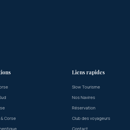
tions
Liens rapides
orse
Slow Tourisme
Sud
Nos Navires
rse
Réservation
 & Corse
Club des voyageurs
hentique
Contact