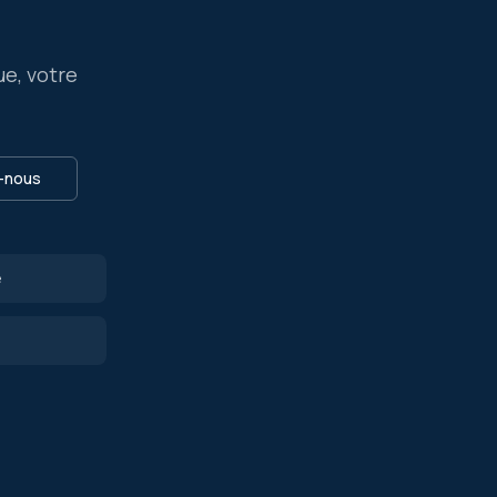
ue, votre
-nous
e