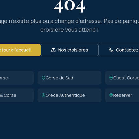
404
ge n'existe plus ou a change d'adresse. Pas de paniq
croisiere vous attend !
tour a l'accueil
Nos croisieres
Contactez
orse
Corse du Sud
Ouest Cors
 & Corse
Grece Authentique
Reserver