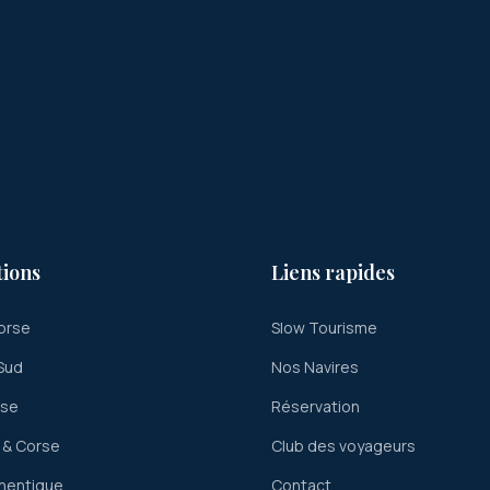
tions
Liens rapides
orse
Slow Tourisme
Sud
Nos Navires
rse
Réservation
 & Corse
Club des voyageurs
hentique
Contact