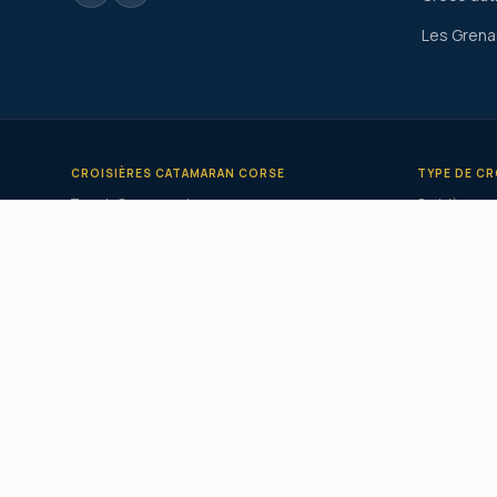
Les Grena
CROISIÈRES CATAMARAN CORSE
TYPE DE CR
Tour de Corse en catamaran
Croisière en 
Croisière catamaran Corse du Sud
Privatisatio
Croisière catamaran Ouest Corse
Catamaran c
Croisière catamaran Sardaigne
Catamaran l
Croisière catamaran Grèce
Croisière pe
Croisière catamaran Cyclades
Croisière to
Croisière catamaran Grenadines
Croisière éc