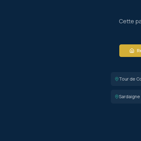
Cette pa
Re
Tour de C
Sardaigne