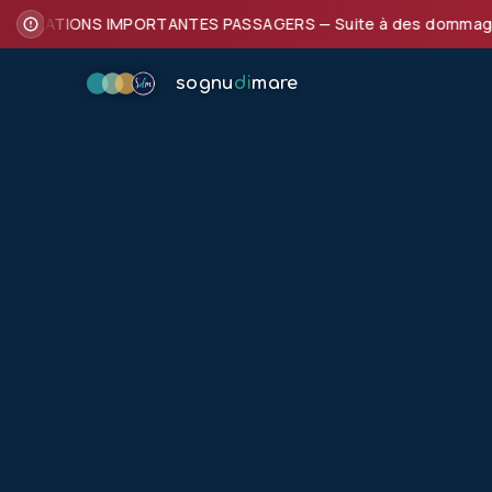
FORMATIONS IMPORTANTES PASSAGERS — Suite à des dommages subi
sognu
di
mare