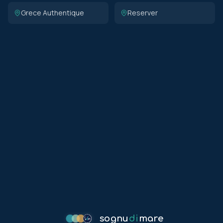
Grece Authentique
Reserver
sognu
di
mare