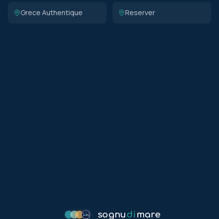
Grece Authentique
Reserver
sognu
di
mare