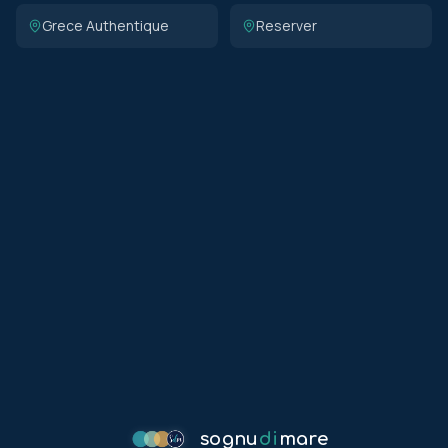
Grece Authentique
Reserver
sognu
di
mare