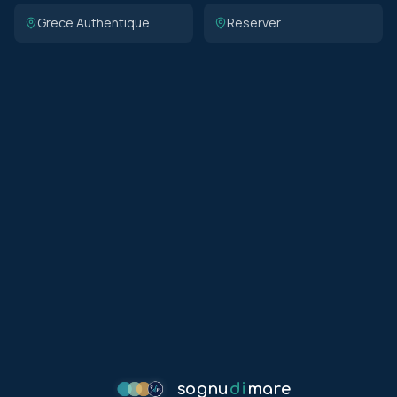
Grece Authentique
Reserver
sognu
di
mare