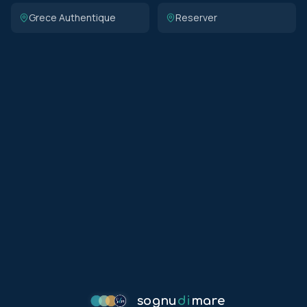
Grece Authentique
Reserver
sognu
di
mare