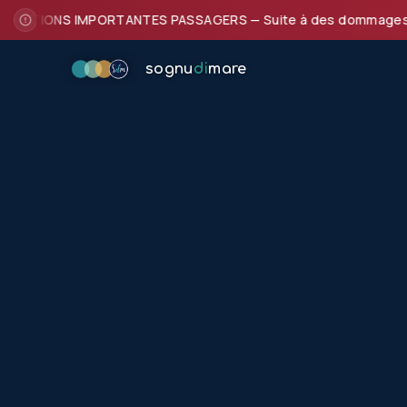
TIONS IMPORTANTES PASSAGERS — Suite à des dommages subis par
sognu
di
mare