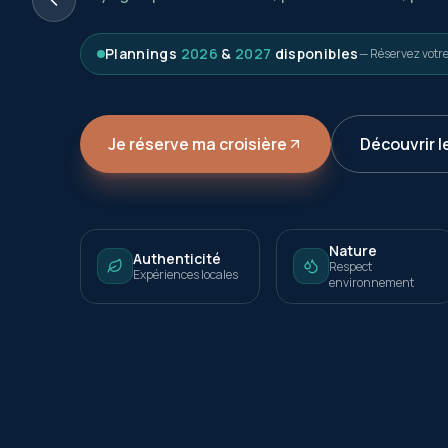
Plannings
2026
&
2027
disponibles
— Réservez votr
Je réserve ma croisière
Découvrir l
Nature
Authenticité
Respect
Expériences locales
environnement