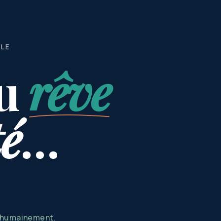
BLE
u
rêve
té
…
s humainement.